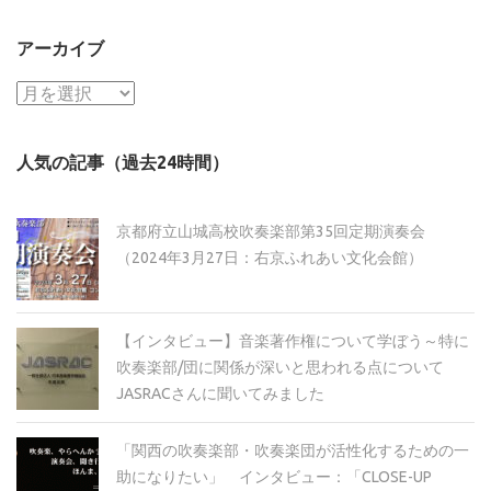
アーカイブ
ア
ー
カ
人気の記事（過去24時間）
イ
ブ
京都府立山城高校吹奏楽部第35回定期演奏会
（2024年3月27日：右京ふれあい文化会館）
【インタビュー】音楽著作権について学ぼう～特に
吹奏楽部/団に関係が深いと思われる点について
JASRACさんに聞いてみました
「関西の吹奏楽部・吹奏楽団が活性化するための一
助になりたい」 インタビュー：「CLOSE-UP