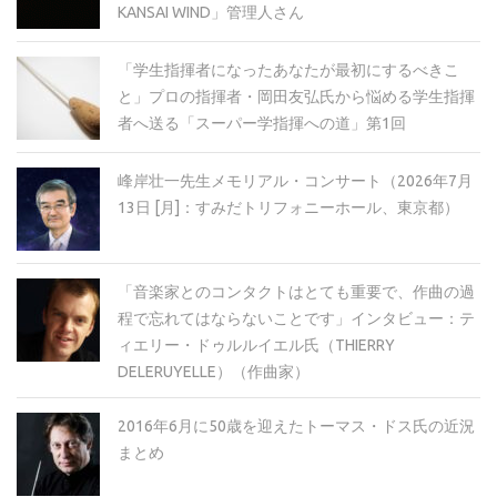
KANSAI WIND」管理人さん
「学生指揮者になったあなたが最初にするべきこ
と」プロの指揮者・岡田友弘氏から悩める学生指揮
者へ送る「スーパー学指揮への道」第1回
峰岸壮一先生メモリアル・コンサート（2026年7月
13日 [月]：すみだトリフォニーホール、東京都）
「音楽家とのコンタクトはとても重要で、作曲の過
程で忘れてはならないことです」インタビュー：テ
ィエリー・ドゥルルイエル氏（THIERRY
DELERUYELLE）（作曲家）
2016年6月に50歳を迎えたトーマス・ドス氏の近況
まとめ