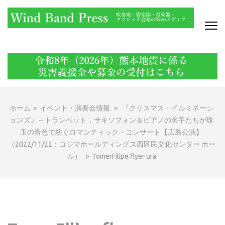
コ
ン
テ
ン
WIND BAND PRESS
吹奏楽・管楽器・打楽器・クラシック音楽のWebメディア
ツ
へ
ス
キ
ッ
ホーム
>
イベント・演奏会情報
>
『クリスマス・イルミネーシ
プ
ョンズ』～トランペット，サキソフォン＆ピアノの名手たちが珠
(Enter
玉の音色で紡ぐロマンティック・コンサート【広島公演】
を
（2022/11/22：コジマホールディングス西区民文化センター ホー
押
ル）
>
TomerFilipe flyer ura
す)