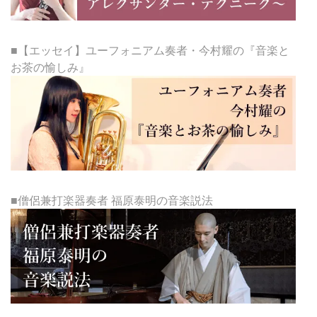
■【エッセイ】ユーフォニアム奏者・今村耀の『音楽と
お茶の愉しみ』
■僧侶兼打楽器奏者 福原泰明の音楽説法