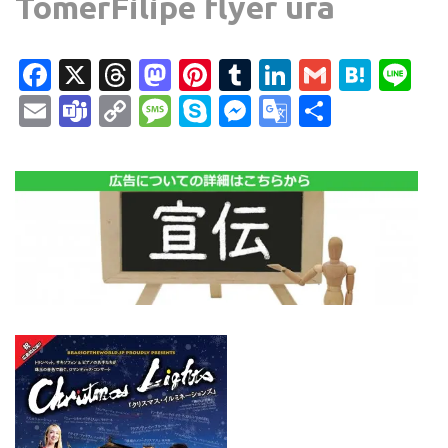
TomerFilipe flyer ura
Facebook
X
Threads
Mastodon
Pinterest
Tumblr
LinkedIn
Gmail
Hate
Li
Email
Teams
Copy
Message
Skype
Messenger
Google
共
Link
Translate
有