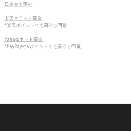
日本赤十字社
楽天クラッチ募金
*楽天ポイントでも募金が可能
Yahoo!ネット募金
*PayPayやVポイントでも募金が可能
(C) ONSA / Wind Band Press このサイトで使用されてい
る画像およびテキストを無断転載することを禁じます。