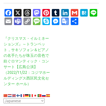
Facebook
X
Threads
Mastodon
Pinterest
Tumblr
LinkedIn
Gmail
Hate
Li
Email
Teams
Copy
Message
Skype
Messenger
Google
共
Link
Translate
有
投
『クリスマス・イルミネー
稿
ションズ』～トランペッ
ナ
ト，サキソフォン＆ピアノ
ビ
の名手たちが珠玉の音色で
ゲ
紡ぐロマンティック・コン
ー
サート【広島公演】
シ
（2022/11/22：コジマホー
ョ
ルディングス西区民文化セ
ン
ンター ホール）