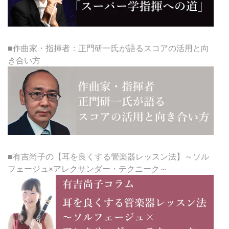
■作曲家・指揮者：正門研一氏が語るスコアの活用と向
き合い方
■有吉尚子の【耳を良くする管楽器レッスン法】～ソル
フェージュ×アレクサンダー・テクニーク～