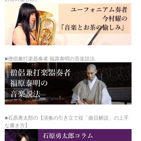
■僧侶兼打楽器奏者 福原泰明の音楽説法
■石原勇太郎の【演奏の引き立て役「曲目解説」の上手
な書き方】