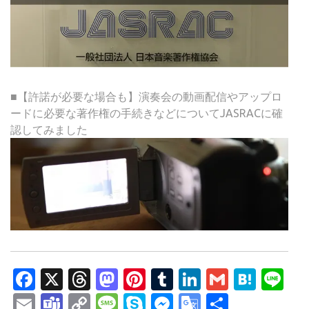
■【許諾が必要な場合も】演奏会の動画配信やアップロ
ードに必要な著作権の手続きなどについてJASRACに確
認してみました
Facebook
X
Threads
Mastodon
Pinterest
Tumblr
LinkedIn
Gmail
Hate
Li
Email
Teams
Copy
Message
Skype
Messenger
Google
共