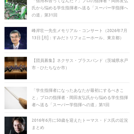
「借用和音ってなんだ？」プロの指揮者・岡田友弘
氏から悩める学生指揮者へ送る「スーパー学指揮へ
の道」第31回
峰岸壮一先生メモリアル・コンサート（2026年7月
13日 [月]：すみだトリフォニーホール、東京都）
【団員募集】ネクサス・ブラスバンド（茨城県水戸
市・ひたちなか市）
「学生指揮者になったあなたが最初にするべきこ
と」プロの指揮者・岡田友弘氏から悩める学生指揮
者へ送る「スーパー学指揮への道」第1回
2016年6月に50歳を迎えたトーマス・ドス氏の近況
まとめ