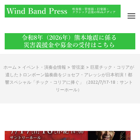
コ
ン
テ
ン
WIND BAND PRESS
吹奏楽・管楽器・打楽器・クラシック音楽のWebメディア
ツ
へ
ス
キ
ッ
ホーム
>
イベント・演奏会情報
>
管弦楽
>
巨星チック・コリアが
プ
遺したトロンボーン協奏曲をジョセフ・アレッシが日本初演！都
(Enter
響スペシャル「チック・コリアに捧ぐ」（2022/7/17-18：サント
を
リーホール）
押
す)