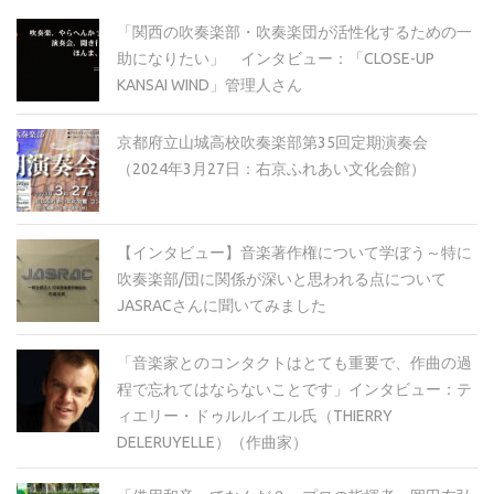
「関西の吹奏楽部・吹奏楽団が活性化するための一
助になりたい」 インタビュー：「CLOSE-UP
KANSAI WIND」管理人さん
京都府立山城高校吹奏楽部第35回定期演奏会
（2024年3月27日：右京ふれあい文化会館）
【インタビュー】音楽著作権について学ぼう～特に
吹奏楽部/団に関係が深いと思われる点について
JASRACさんに聞いてみました
「音楽家とのコンタクトはとても重要で、作曲の過
程で忘れてはならないことです」インタビュー：テ
ィエリー・ドゥルルイエル氏（THIERRY
DELERUYELLE）（作曲家）