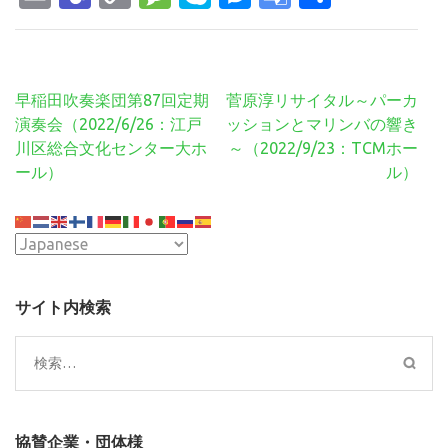
Link
Translate
有
投
早稲田吹奏楽団第87回定期
菅原淳リサイタル～パーカ
稿
演奏会（2022/6/26：江戸
ッションとマリンバの響き
ナ
川区総合文化センター大ホ
～（2022/9/23：TCMホー
ビ
ール）
ル）
ゲ
ー
シ
ョ
ン
サイト内検索
検
索:
協賛企業・団体様