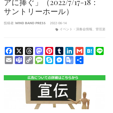
アに捧ぐ」（2022/7/17-18：
サントリーホール）
投稿者:
WIND BAND PRESS
2022-06-14
イベント・演奏会情報
、
管弦楽
Facebook
X
Threads
Mastodon
Pinterest
Tumblr
LinkedIn
Gmail
Hate
Li
Email
Teams
Copy
Message
Skype
Messenger
Google
共
Link
Translate
有