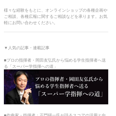
様々な経験をもとに、オンラインショップの各種企画や
ご相談、各種広報に関するご相談などを承ります。お気
軽にお問い合わせください。
▼人気の記事・連載記事
■プロの指揮者・岡田友弘氏から悩める学生指揮者へ送
る「スーパー学指揮への道」
■作曲家・指揮者：正門研一氏が語るスコアの活用と向