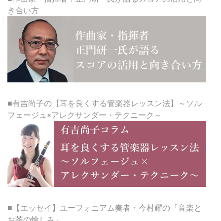
き合い方
■有吉尚子の【耳を良くする管楽器レッスン法】～ソル
フェージュ×アレクサンダー・テクニーク～
■【エッセイ】ユーフォニアム奏者・今村耀の『音楽と
お茶の愉しみ』