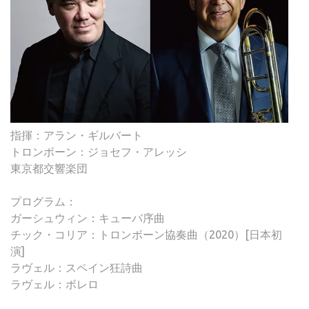
指揮：アラン・ギルバート
トロンボーン：ジョセフ・アレッシ
東京都交響楽団
プログラム：
ガーシュウィン：キューバ序曲
チック・コリア：トロンボーン協奏曲（2020）[日本初
演]
ラヴェル：スペイン狂詩曲
ラヴェル：ボレロ