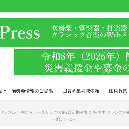
報
演奏会情報のご提供
団員募集掲載依頼
団員募集
サンブル
>
横浜ドゥーズサックス第3回定期演奏会 塙 美里 フランスの薫
ーク) ホール）