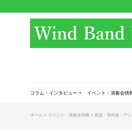
コ
ン
テ
ン
ツ
へ
ス
キ
ッ
プ
(Enter
を
押
コラム・インタビュー
イベント・演奏会情
す)
ホーム
>
イベント・演奏会情報
>
器楽・室内楽・アン