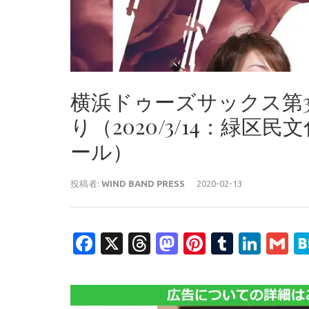
横浜ドゥーズサックス第3
り（2020/3/14：緑区
ール）
投稿者:
WIND BAND PRESS
2020-02-13
Facebook
X
Threads
Mastodon
Pinterest
Tumblr
Link
G