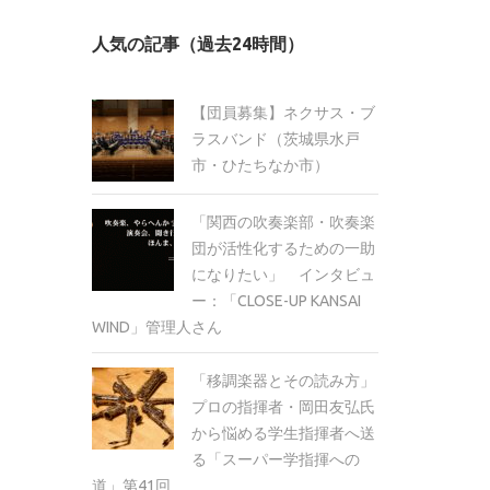
カ
人気の記事（過去24時間）
イ
ブ
【団員募集】ネクサス・ブ
ラスバンド（茨城県水戸
市・ひたちなか市）
「関西の吹奏楽部・吹奏楽
団が活性化するための一助
になりたい」 インタビュ
ー：「CLOSE-UP KANSAI
WIND」管理人さん
「移調楽器とその読み方」
プロの指揮者・岡田友弘氏
から悩める学生指揮者へ送
る「スーパー学指揮への
道」第41回