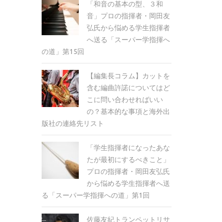
「和音の基本の型、３和
音」プロの指揮者・岡田友
弘氏から悩める学生指揮者
へ送る「スーパー学指揮へ
の道」第15回
【編集長コラム】カットを
含む編曲許諾についてはど
こに問い合わせればいい
の？基本的な事項と海外出
版社の連絡先リスト
「学生指揮者になったあな
たが最初にするべきこと」
プロの指揮者・岡田友弘氏
から悩める学生指揮者へ送
る「スーパー学指揮への道」第1回
佐藤友紀トランペットリサ