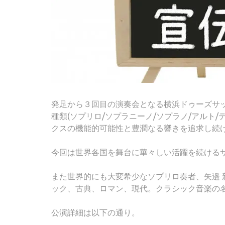
発足から３回目の演奏会となる横浜ドゥーズサック
種類(ソプリロ/ソプラニーノ/ソプラノ/アルト/
クスの機能的可能性と豊潤なる響きを追求し続
今回は世界各国を舞台に華々しい活躍を続けるサ
また世界的にも大変希少なソプリロ奏者、矢邉 
ック、古典、ロマン、現代。クラシック音楽の
公演詳細は以下の通り。