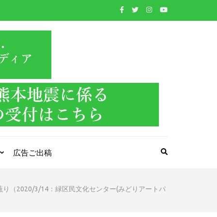
WIND BAND
吹奏楽・管楽器・打楽器・クラシック音楽のWebメ
ディア
PRESS
広告ご出稿
り（2020/3/14：緑区民文化センター(みどりアートパ