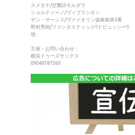
スメタナ/交響詩モルダウ
ショルティーノ/ヴィブラシオン
サン・サーンス/ヴァイオリン協奏曲第3番
野村秀樹/ファンタスティック!!ドビュッシー!!
他
主催・お問い合わせ：
横浜ドゥーズサックス
09040787260