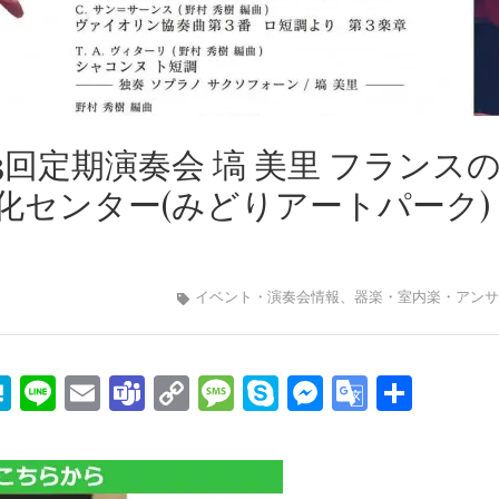
回定期演奏会 塙 美里 フランス
民文化センター(みどりアートパーク)
イベント・演奏会情報
、
器楽・室内楽・アンサ
edIn
mail
Hatena
Line
Email
Teams
Copy
Message
Skype
Messenge
Google
共
Link
Transla
有