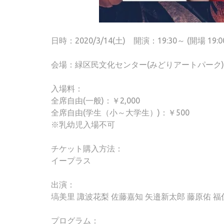
日時：2020/3/14(土) 開演：19:30～ (開場 19:0
会場：緑区民文化センター(みどりアートパーク)
入場料：
全席自由(一般)：￥2,000
全席自由(学生（小～大学生）)：￥500
※乳幼児入場不可
チケット購入方法：
イープラス
出演：
塙美里 諏波花梨 佐藤嘉知 矢邉新太郎 藤原佑 福
プログラム：