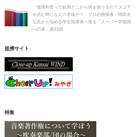
「借用和音って結局どこから何を借りるの？スコア
を読む時になんの意味が？」プロの指揮者・岡田友
弘氏から悩める学生指揮者へ送る「スーパー学指揮
への道」第32回
提携サイト
特集