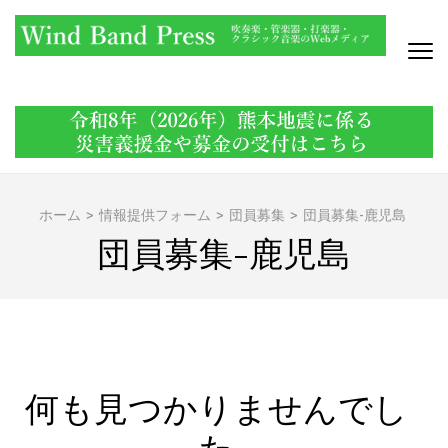
コ
ン
テ
ン
WIND BAND PRESS
吹奏楽・管楽器・打楽器・クラシック音楽のWebメディア
ツ
へ
ス
キ
ッ
ホーム
>
情報提供フォーム
>
団員募集
>
団員募集-鹿児島
プ
団員募集-鹿児島
(Enter
を
押
す)
何も見つかりませんでし
た