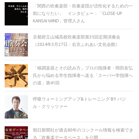
「関西の吹奏楽部・吹奏楽団が活性化するための一
助になりたい」 インタビュー：「CLOSE-UP
KANSAI WIND」管理人さん
京都府立山城高校吹奏楽部第35回定期演奏会
（2024年3月27日：右京ふれあい文化会館）
「移調楽器とその読み方」プロの指揮者・岡田友弘
氏から悩める学生指揮者へ送る「スーパー学指揮へ
の道」第41回
呼吸ウォーミングアップ&トレーニング BY バジ
ル・クリッツァー
朝日新聞社が過去80年のコンクール情報を検索でき
る「吹奏楽データベース」を公開