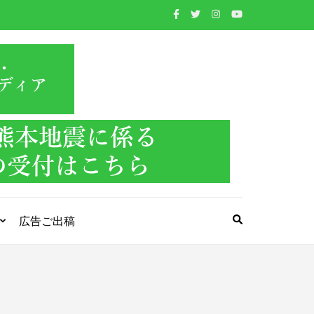
WIND BAND
吹奏楽・管楽器・打楽器・クラシック音楽のWebメ
ディア
PRESS
広告ご出稿