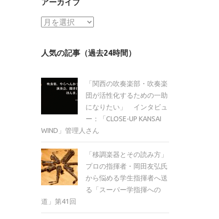
アーカイブ
ア
ー
カ
人気の記事（過去24時間）
イ
ブ
「関西の吹奏楽部・吹奏楽
団が活性化するための一助
になりたい」 インタビュ
ー：「CLOSE-UP KANSAI
WIND」管理人さん
「移調楽器とその読み方」
プロの指揮者・岡田友弘氏
から悩める学生指揮者へ送
る「スーパー学指揮への
道」第41回