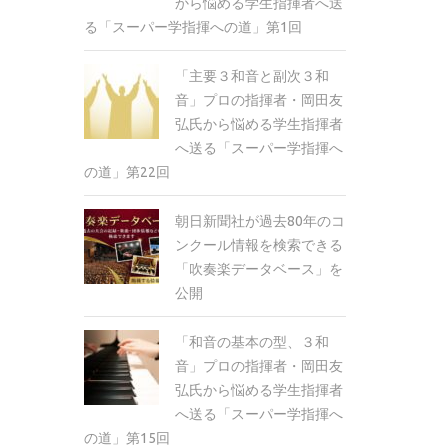
から悩める学生指揮者へ送
る「スーパー学指揮への道」第1回
「主要３和音と副次３和
音」プロの指揮者・岡田友
弘氏から悩める学生指揮者
へ送る「スーパー学指揮へ
の道」第22回
朝日新聞社が過去80年のコ
ンクール情報を検索できる
「吹奏楽データベース」を
公開
「和音の基本の型、３和
音」プロの指揮者・岡田友
弘氏から悩める学生指揮者
へ送る「スーパー学指揮へ
の道」第15回