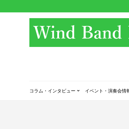
コ
ン
テ
ン
ツ
へ
ス
キ
ッ
プ
(Enter
を
押
コラム・インタビュー
イベント・演奏会情
す)