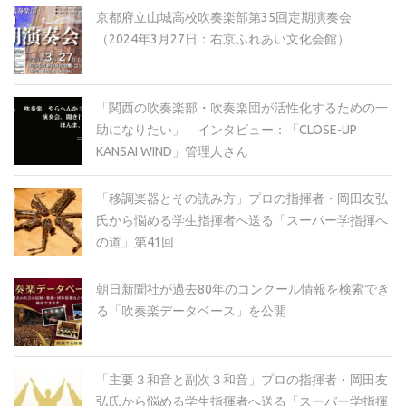
京都府立山城高校吹奏楽部第35回定期演奏会
（2024年3月27日：右京ふれあい文化会館）
「関西の吹奏楽部・吹奏楽団が活性化するための一
助になりたい」 インタビュー：「CLOSE-UP
KANSAI WIND」管理人さん
「移調楽器とその読み方」プロの指揮者・岡田友弘
氏から悩める学生指揮者へ送る「スーパー学指揮へ
の道」第41回
朝日新聞社が過去80年のコンクール情報を検索でき
る「吹奏楽データベース」を公開
「主要３和音と副次３和音」プロの指揮者・岡田友
弘氏から悩める学生指揮者へ送る「スーパー学指揮