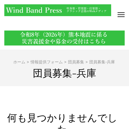
コ
ン
テ
ン
WIND BAND PRESS
吹奏楽・管楽器・打楽器・クラシック音楽のWebメディア
ツ
へ
ス
キ
ッ
ホーム
>
情報提供フォーム
>
団員募集
>
団員募集-兵庫
プ
団員募集-兵庫
(Enter
を
押
す)
何も見つかりませんでし
た