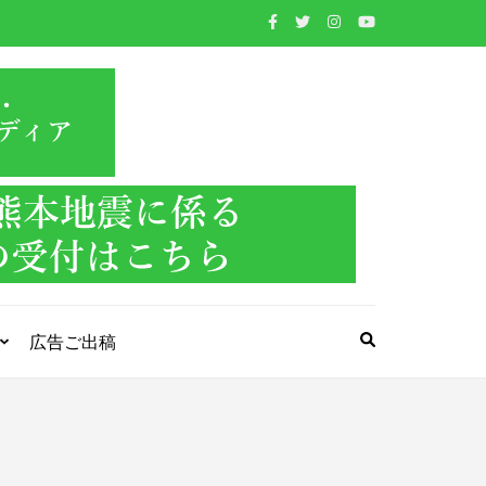
WIND BAND
吹奏楽・管楽器・打楽器・クラシック音楽のWebメ
ディア
PRESS
広告ご出稿