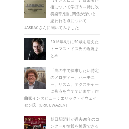
権について学ぼう～特に吹
奏楽部/団に関係が深いと
思われる点について
JASRACさんに聞いてみました
2016年6月に50歳を迎えた
トーマス・ドス氏の近況ま
とめ
「曲の中で探求したい特定
のメロディー、ハーモニ
ー、リズム、テクスチャー
に焦点を当てています」作
曲家インタビュー：エリック・イウェイ
ゼン氏（ERIC EWAZEN）
朝日新聞社が過去80年のコ
ンクール情報を検索できる