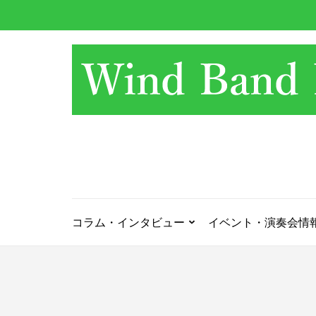
コ
ン
テ
ン
ツ
へ
ス
キ
ッ
プ
(Enter
を
押
コラム・インタビュー
イベント・演奏会情
す)