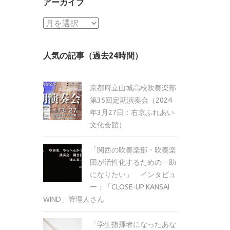
アーカイブ
ア
ー
カ
人気の記事（過去24時間）
イ
ブ
京都府立山城高校吹奏楽部
第35回定期演奏会（2024
年3月27日：右京ふれあい
文化会館）
「関西の吹奏楽部・吹奏楽
団が活性化するための一助
になりたい」 インタビュ
ー：「CLOSE-UP KANSAI
WIND」管理人さん
「学生指揮者になったあな