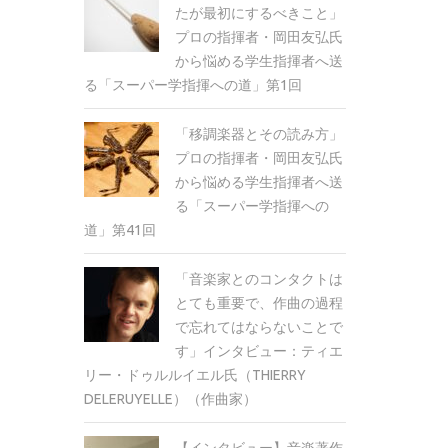
たが最初にするべきこと」
プロの指揮者・岡田友弘氏
から悩める学生指揮者へ送
る「スーパー学指揮への道」第1回
「移調楽器とその読み方」
プロの指揮者・岡田友弘氏
から悩める学生指揮者へ送
る「スーパー学指揮への
道」第41回
「音楽家とのコンタクトは
とても重要で、作曲の過程
で忘れてはならないことで
す」インタビュー：ティエ
リー・ドゥルルイエル氏（THIERRY
DELERUYELLE）（作曲家）
【インタビュー】音楽著作