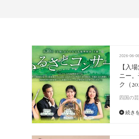
2026-06-0
【入場
ニー。
ク（2
四国の芸
続き