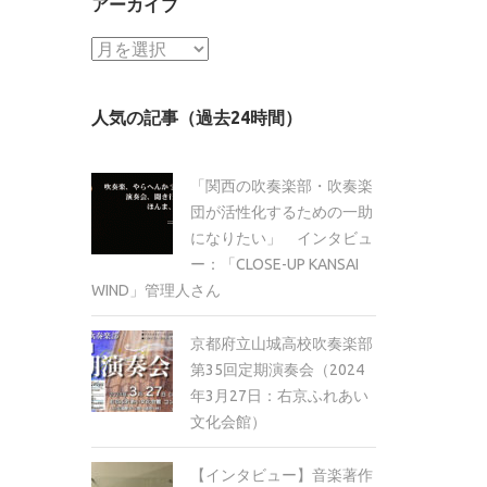
アーカイブ
ア
ー
カ
人気の記事（過去24時間）
イ
ブ
「関西の吹奏楽部・吹奏楽
団が活性化するための一助
になりたい」 インタビュ
ー：「CLOSE-UP KANSAI
WIND」管理人さん
京都府立山城高校吹奏楽部
第35回定期演奏会（2024
年3月27日：右京ふれあい
文化会館）
【インタビュー】音楽著作