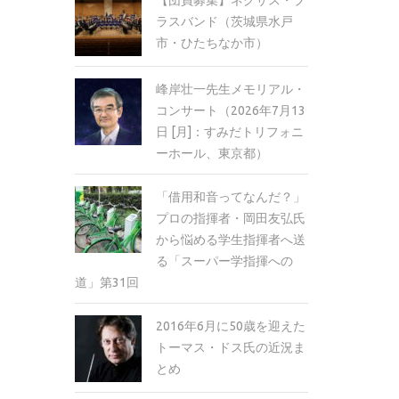
ラスバンド（茨城県水戸
市・ひたちなか市）
峰岸壮一先生メモリアル・
コンサート（2026年7月13
日 [月]：すみだトリフォニ
ーホール、東京都）
「借用和音ってなんだ？」
プロの指揮者・岡田友弘氏
から悩める学生指揮者へ送
る「スーパー学指揮への
道」第31回
2016年6月に50歳を迎えた
トーマス・ドス氏の近況ま
とめ