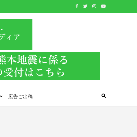
WIND BAND
吹奏楽・管楽器・打楽器・クラシック音楽のWebメ
ディア
PRESS
広告ご出稿