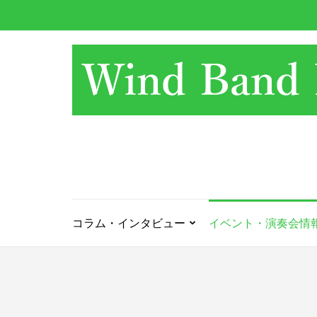
コ
ン
テ
ン
ツ
へ
ス
キ
ッ
プ
(Enter
を
押
コラム・インタビュー
イベント・演奏会情
す)