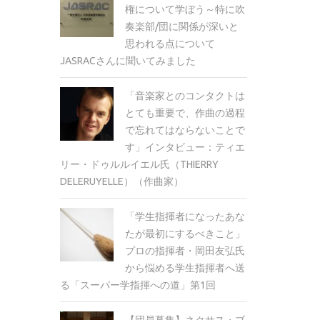
権について学ぼう～特に吹
奏楽部/団に関係が深いと
思われる点について
JASRACさんに聞いてみました
「音楽家とのコンタクトは
とても重要で、作曲の過程
で忘れてはならないことで
す」インタビュー：ティエ
リー・ドゥルルイエル氏（THIERRY
DELERUYELLE）（作曲家）
「学生指揮者になったあな
たが最初にするべきこと」
プロの指揮者・岡田友弘氏
から悩める学生指揮者へ送
る「スーパー学指揮への道」第1回
【団員募集】ネクサス・ブ